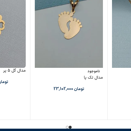
مدال گل ۵ پر
ناموجود
مدال تک پا
توما
تومان
23,102,000