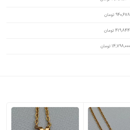
940,678 تومان
419,844 تومان
14,798,000 تومان