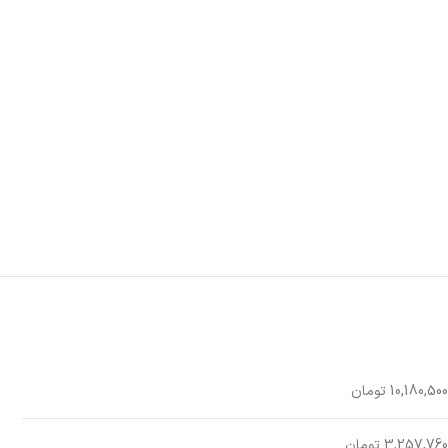
10,180,500 تومان
3,257,760 تومان