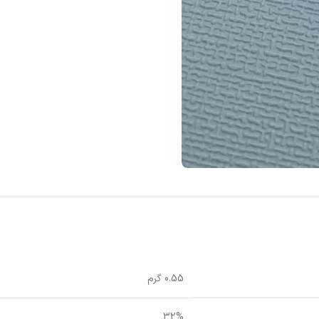
0.55 گرم
32%