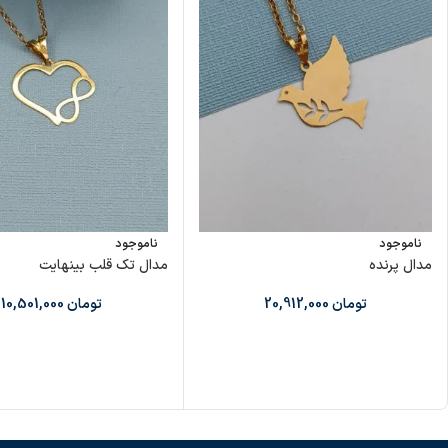
ناموجود
ناموجود
مدال پرنده
مدال تک قلب بینهایت
تومان
20,912,000
تومان
10,501,000