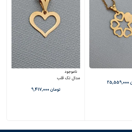
ناموجود
مدال تک قلب
مد
ن
25,559,000
تومان
9,417,000