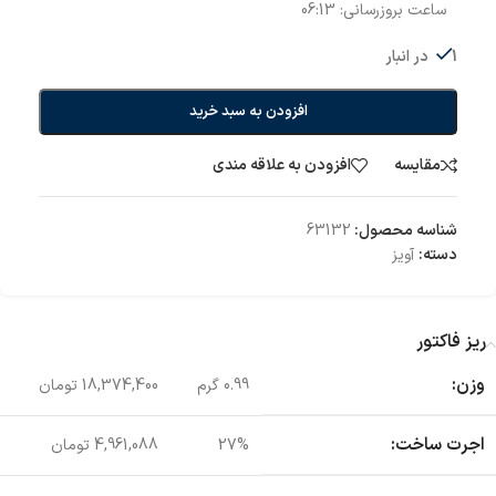
ساعت بروزرسانی:
06:13
1 در انبار
افزودن به سبد خرید
مقایسه
افزودن به علاقه مندی
شناسه محصول:
63132
دسته:
آویز
ریز فاکتور
وزن:
0.99 گرم
18,374,400 تومان
اجرت ساخت:
27%
4,961,088 تومان