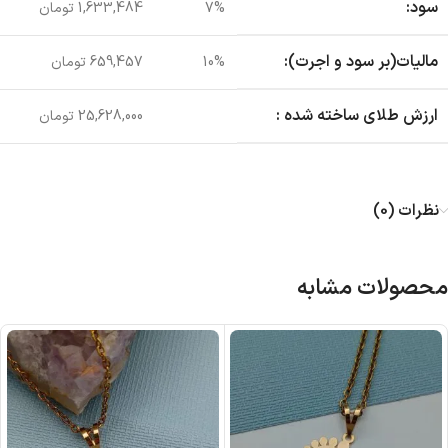
سود:
7%
1,633,484 تومان
مالیات(بر سود و اجرت):
10%
659,457 تومان
ارزش طلای ساخته شده :
25,628,000 تومان
نظرات (0)
محصولات مشابه