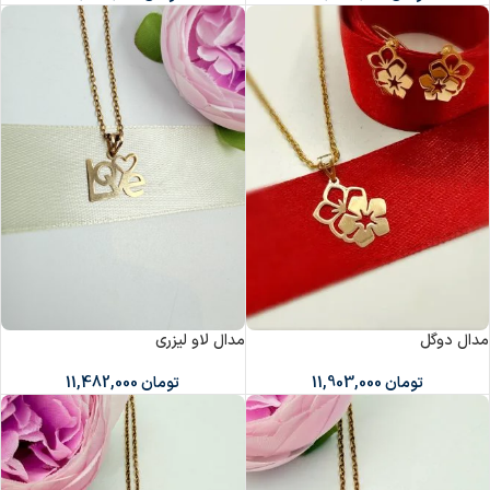
مدال دوگل
مدال لاو لیزری
تومان
11,903,000
تومان
11,482,000