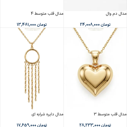
مدال دم وال
مدال قلب متوسط 4
تومان
24,008,000
تومان
13,481,000
مدال قلب متوسط 3
مدال دایره شرابه ای
تومان
28,233,000
تومان
17,659,000