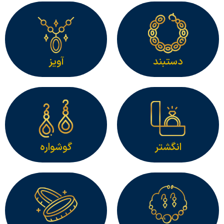
دستبند
آویز
انگشتر
گوشواره