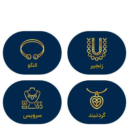
به کانال تلگرام ما بپیوندید
کلیک کنید
زنجیر
النگو
گردنبند
سرویس