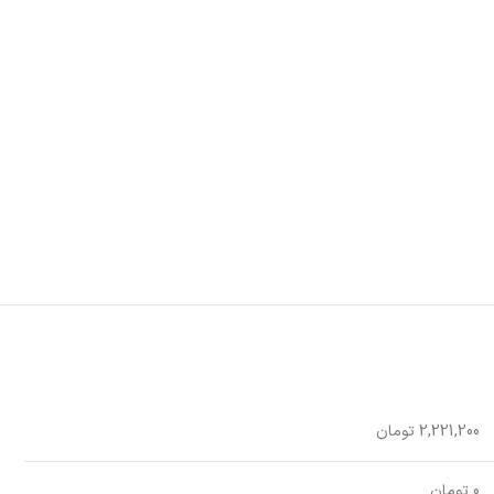
2,221,200 تومان
0 تومان