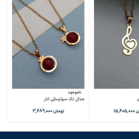
ناموجود
مدال تک سوارسکی انار
مد
ن
15,605,000
تومان
3,689,000