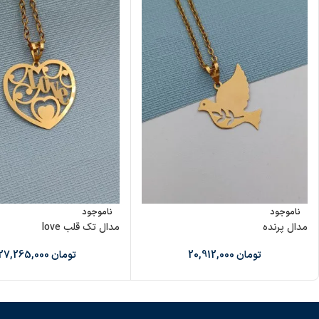
ناموجود
ناموجود
مدال پرنده
مدال تک قلب love
تومان
20,912,000
تومان
27,265,000