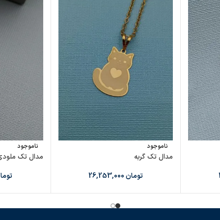
ناموجود
ناموجود
مدال تک گربه
مدال تک ملودی
تومان
26,253,000
توما