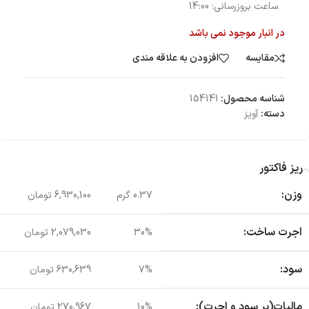
ساعت بروزرسانی:
14:00
در انبار موجود نمی باشد
مقایسه
افزودن به علاقه مندی
شناسه محصول:
154141
دسته:
آویز
ریز فاکتور
وزن:
0.37 گرم
6,930,100 تومان
اجرت ساخت:
30%
2,079,030 تومان
سود:
7%
630,639 تومان
مالیات(بر سود و اجرت):
10%
270,967 تومان