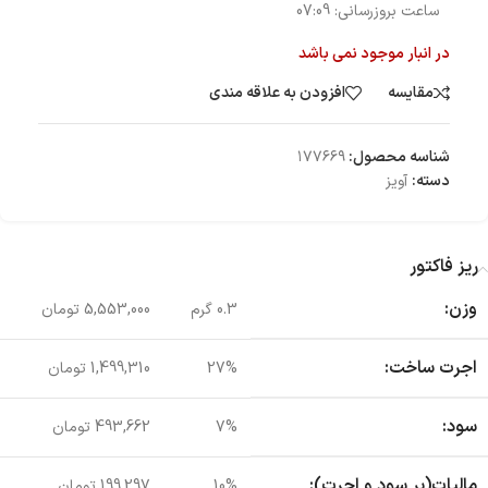
ساعت بروزرسانی:
07:09
در انبار موجود نمی باشد
مقایسه
افزودن به علاقه مندی
شناسه محصول:
۱۷۷۶۶۹
دسته:
آویز
ریز فاکتور
وزن:
0.3 گرم
5,553,000 تومان
اجرت ساخت:
27%
1,499,310 تومان
سود:
7%
493,662 تومان
مالیات(بر سود و اجرت):
10%
199,297 تومان