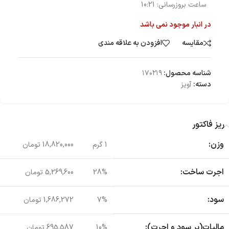
ساعت بروزرسانی:
10:21
در انبار موجود نمی باشد
مقایسه
افزودن به علاقه مندی
شناسه محصول:
۱۷۰۲۱۹
دسته:
آویز
ریز فاکتور
وزن:
1 گرم
18,820,000 تومان
اجرت ساخت:
28%
5,269,600 تومان
سود:
7%
1,686,272 تومان
مالیات(بر سود و اجرت):
10%
695,587 تومان