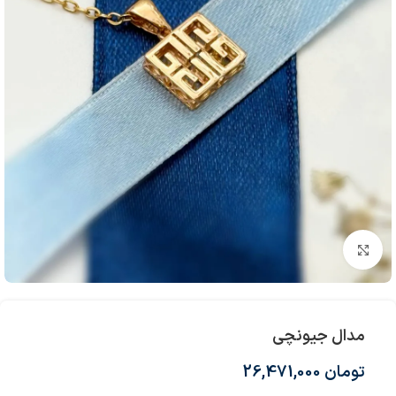
بزرگنمایی تصویر
مدال جیونچی
تومان
26,471,000