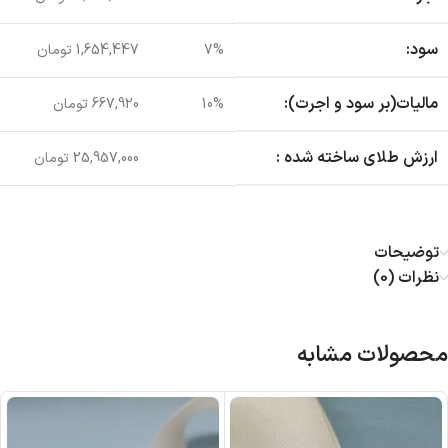
سود:
7%
1,654,447 تومان
مالیات(بر سود و اجرت):
10%
667,920 تومان
ارزش طلای ساخته شده :
25,957,000 تومان
توضیحات
نظرات (0)
محصولات مشابه