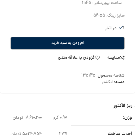
ساعت بروزرسانی:
11:45
سایز رینگ: 55-56
1 در انبار
افزودن به سبد خرید
مقایسه
افزودن به علاقه مندی
شناسه محصول:
135145
دسته:
انگشتر
ریز فاکتور
وزن:
0.98 گرم
18,610,200 تومان
اجرت ساخت:
27%
5,024,754 تومان