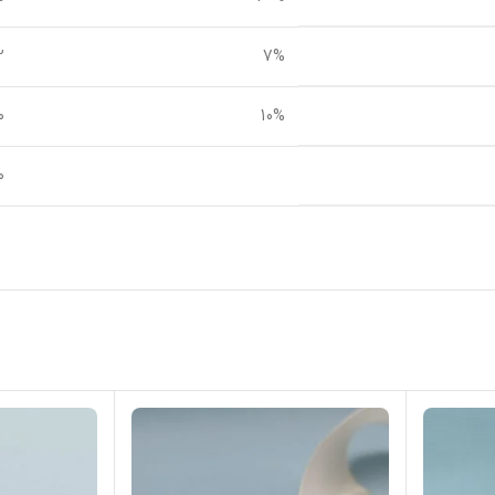
7%
2
10%
00
00