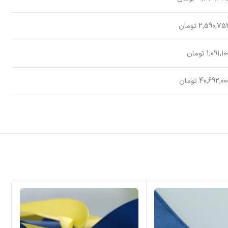
2,590,75 تومان
1,091,1 تومان
40,692,0 تومان