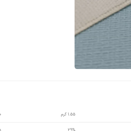
1.55 گرم
0
29%
5