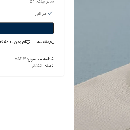
سایز رینگ: 54
1 در انبار
مقایسه
افزودن به علاقه
شناسه محصول:
55113
دسته:
انگشتر