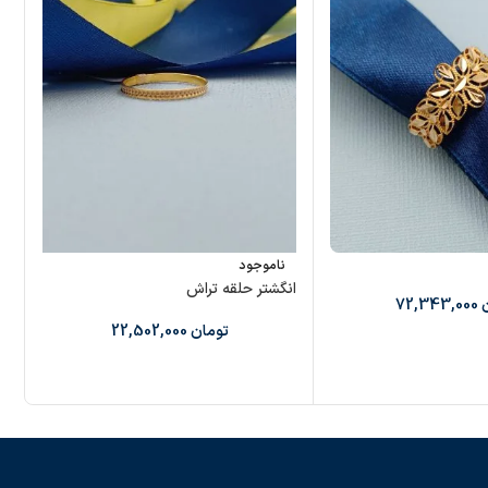
انگش
ناموجود
انگشتر حلقه تراش
72,343,000
تومان
22,502,000
سا