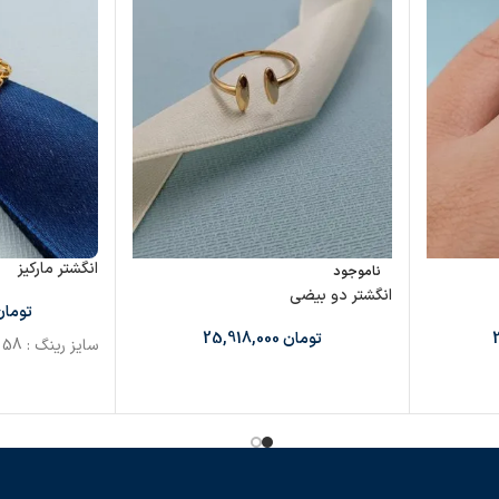
انگشتر مارکیز
ناموجود
انگشتر دو بیضی
تومان
تومان
25,918,000
سایز رینگ : 58