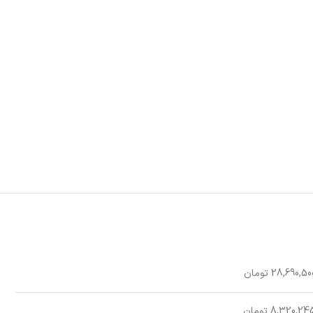
28,690,50 تومان
8,320,24 تومان