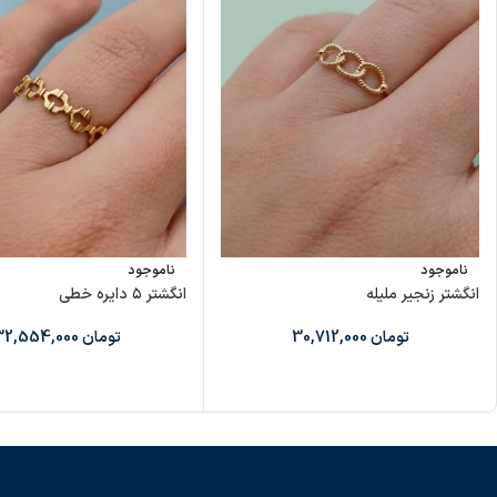
ناموجود
ناموجود
انگشتر زنجیر ملیله
انگشتر ۵ دایره خطی
تومان
30,712,000
تومان
32,554,000