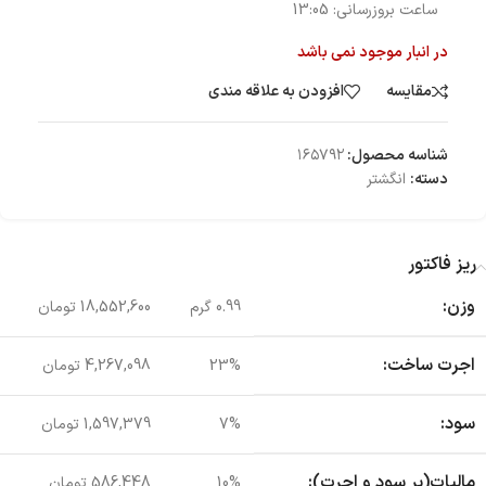
ساعت بروزرسانی:
13:05
در انبار موجود نمی باشد
مقایسه
افزودن به علاقه مندی
شناسه محصول:
۱۶۵۷۹۲
دسته:
انگشتر
ریز فاکتور
وزن:
0.99 گرم
18,552,600 تومان
اجرت ساخت:
23%
4,267,098 تومان
سود:
7%
1,597,379 تومان
مالیات(بر سود و اجرت):
10%
586,448 تومان