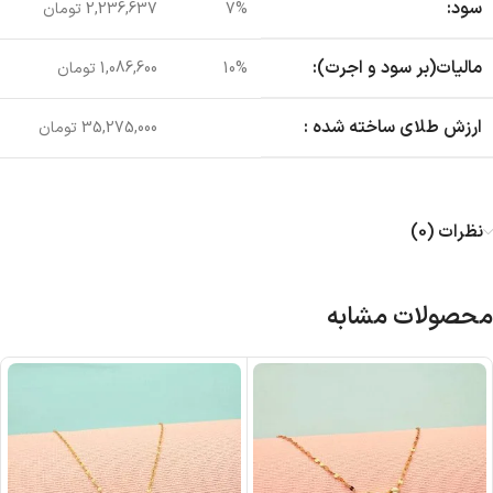
سود:
7%
2,236,637 تومان
مالیات(بر سود و اجرت):
10%
1,086,600 تومان
ارزش طلای ساخته شده :
35,275,000 تومان
نظرات (0)
محصولات مشابه