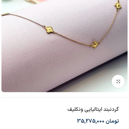
بزرگنمایی تصویر
گردنبند ایتالیایی ونکلیف
تومان
35,275,000