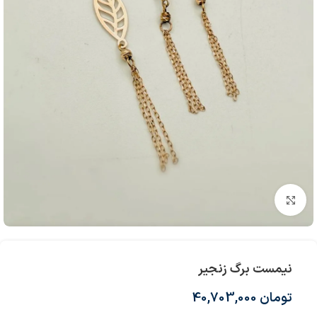
بزرگنمایی تصویر
نیمست برگ زنجیر
تومان
40,703,000