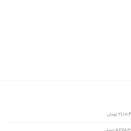
21,101 تومان
5,275, تومان