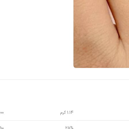
1.14 گرم
,400
25%
350