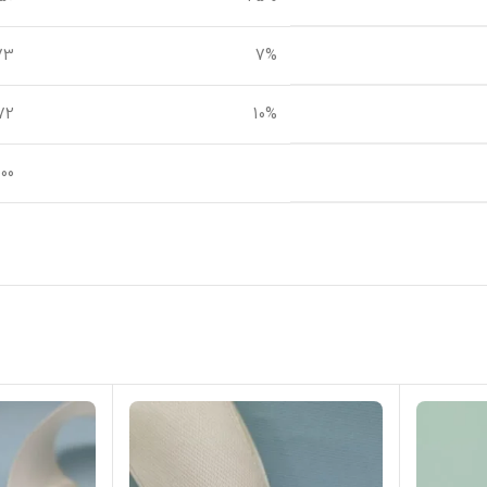
7%
373
10%
,172
,000