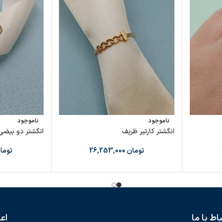
ناموجود
ناموجود
انگشتر کارتیر ظریف
انگشتر دو بیضی
تومان
26,253,000
توما
باط با ما
اع